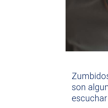
Zumbidos,
son algu
escuchar