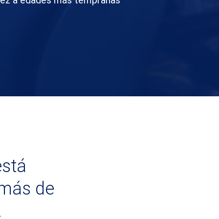
 vez a edades más tempranas
está
 más de
.