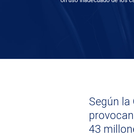
Un uso inadecuado de los c
Según la 
provocan
43 millon