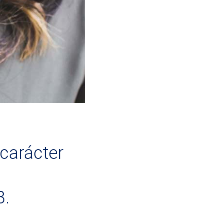
carácter
B.